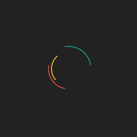
21. August statt. Sie sind dazu herzlich eingeladen.
urz per Mail an info@lee-sachsen.de, dann erhalten Sie
18. September statt. Sie sind dazu herzlich eingeladen.
urz per Mail an info@lee-sachsen.de, dann erhalten Sie