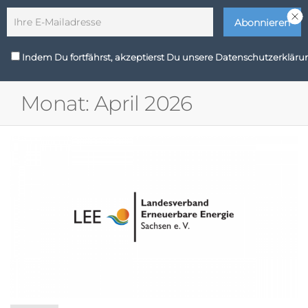
Zum
Wir sind Zukunft
Inhalt
springen
LEE
Indem Du fortfährst, akzeptierst Du unsere Datenschutzerkläru
MENÜ
Sachsen
Monat:
April 2026
e. V.