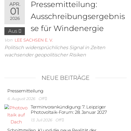
Pressemitteilung:
APR.
01
Ausschreibungsergebnis
2026
se für Windenergie
Aus
Von
LEE SACHSEN E. V.
Politisch widersprüchliches Signal in Zeiten
wachsender geopolitischer Risiken
NEUE BEITRÄGE
Pressemitteilung
6. August 2026
Off
Terminvorankündigung: 7. Leipziger
Photovoltaik-Forum: 28. Januar 2027
13. Juli 2026
Off
Schnittstellen, KI und die neue Realität der