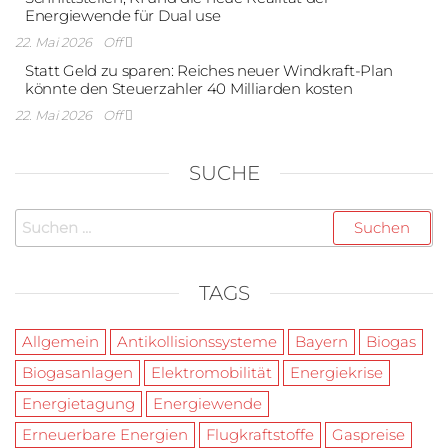
Energiewende für Dual use
22. Mai 2026
Off
Statt Geld zu sparen: Reiches neuer Windkraft-Plan
könnte den Steuerzahler 40 Milliarden kosten
22. Mai 2026
Off
SUCHE
Suchen
nach:
TAGS
Allgemein
Antikollisionssysteme
Bayern
Biogas
Biogasanlagen
Elektromobilität
Energiekrise
Energietagung
Energiewende
Erneuerbare Energien
Flugkraftstoffe
Gaspreise