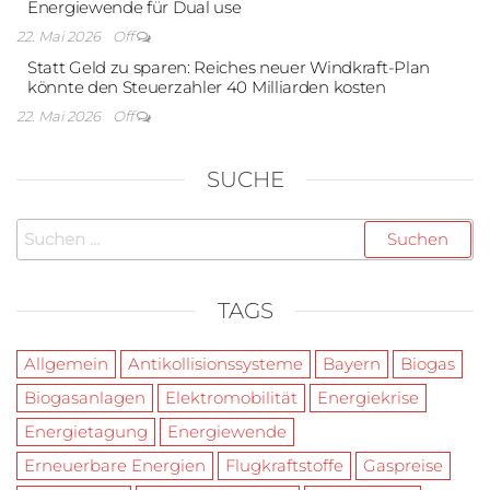
Energiewende für Dual use
22. Mai 2026
Off
Statt Geld zu sparen: Reiches neuer Windkraft-Plan
könnte den Steuerzahler 40 Milliarden kosten
22. Mai 2026
Off
SUCHE
Suchen
nach:
TAGS
Allgemein
Antikollisionssysteme
Bayern
Biogas
Biogasanlagen
Elektromobilität
Energiekrise
Energietagung
Energiewende
Erneuerbare Energien
Flugkraftstoffe
Gaspreise