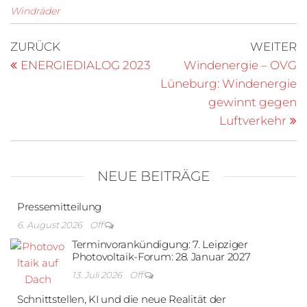
Windräder
Beitragsnavigation
Vorheriger
N
ZURÜCK
WEITER
Beitrag
B
ENERGIEDIALOG 2023
Windenergie – OVG
Lüneburg: Windenergie
gewinnt gegen
Luftverkehr
NEUE BEITRÄGE
Pressemitteilung
6. August 2026
Off
Terminvorankündigung: 7. Leipziger
Photovoltaik-Forum: 28. Januar 2027
13. Juli 2026
Off
Schnittstellen, KI und die neue Realität der