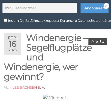
Zum
Wir sind Zukunft
Inhalt
springen
LEE
Indem Du fortfährst, akzeptierst Du unsere Datenschutzerkläru
MENÜ
Sachsen
Windenergie –
e. V.
FEB.
Aus
16
Segelflugplätze
2023
und
Windenergie, wer
gewinnt?
Von
LEE SACHSEN E. V.