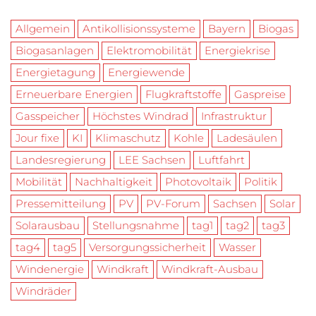
Allgemein
Antikollisionssysteme
Bayern
Biogas
Biogasanlagen
Elektromobilität
Energiekrise
Energietagung
Energiewende
Erneuerbare Energien
Flugkraftstoffe
Gaspreise
Gasspeicher
Höchstes Windrad
Infrastruktur
Jour fixe
KI
Klimaschutz
Kohle
Ladesäulen
Landesregierung
LEE Sachsen
Luftfahrt
Mobilität
Nachhaltigkeit
Photovoltaik
Politik
Pressemitteilung
PV
PV-Forum
Sachsen
Solar
Solarausbau
Stellungsnahme
tag1
tag2
tag3
tag4
tag5
Versorgungssicherheit
Wasser
Windenergie
Windkraft
Windkraft-Ausbau
Windräder