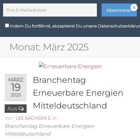
Zum
Wir sind Zukunft
Inhalt
springen
LEE
Indem Du fortfährst, akzeptierst Du unsere Datenschutzerkläru
MENÜ
Sachsen
Monat:
März 2025
e. V.
Branchentag
MÄRZ
19
Erneuerbare Energien
2025
Mitteldeutschland
Aus
Von
LEE SACHSEN E. V.
Branchentag Erneuerbare Energien
Mitteldeutschland