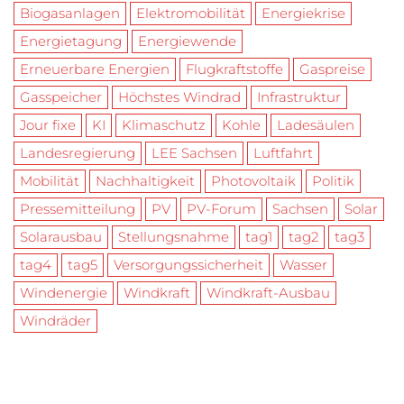
Biogasanlagen
Elektromobilität
Energiekrise
Energietagung
Energiewende
Erneuerbare Energien
Flugkraftstoffe
Gaspreise
Gasspeicher
Höchstes Windrad
Infrastruktur
Jour fixe
KI
Klimaschutz
Kohle
Ladesäulen
Landesregierung
LEE Sachsen
Luftfahrt
Mobilität
Nachhaltigkeit
Photovoltaik
Politik
Pressemitteilung
PV
PV-Forum
Sachsen
Solar
Solarausbau
Stellungsnahme
tag1
tag2
tag3
tag4
tag5
Versorgungssicherheit
Wasser
Windenergie
Windkraft
Windkraft-Ausbau
Windräder
Created with
Futurio