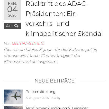
Rücktritt des ADAC-
FEB.
04
Präsidenten: Ein
2026
verkehrs- und
Aus
klimapolitischer Skandal
Von
LEE SACHSEN E. V.
Dies ist ein fatales Signal – für die Verkehrspolitik
ebenso wie für die Glaubwürdigkeit der
Klimaschutzziele insgesamt.
NEUE BEITRÄGE
Pressemitteilung
6. August 2026
Off
Terminvorankündigung: 7. Leipziger