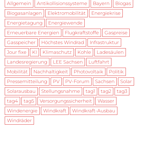
Allgemein
Antikollisionssysteme
Bayern
Biogas
Biogasanlagen
Elektromobilität
Energiekrise
Energietagung
Energiewende
Erneuerbare Energien
Flugkraftstoffe
Gaspreise
Gasspeicher
Höchstes Windrad
Infrastruktur
Jour fixe
KI
Klimaschutz
Kohle
Ladesäulen
Landesregierung
LEE Sachsen
Luftfahrt
Mobilität
Nachhaltigkeit
Photovoltaik
Politik
Pressemitteilung
PV
PV-Forum
Sachsen
Solar
Solarausbau
Stellungsnahme
tag1
tag2
tag3
tag4
tag5
Versorgungssicherheit
Wasser
Windenergie
Windkraft
Windkraft-Ausbau
Windräder