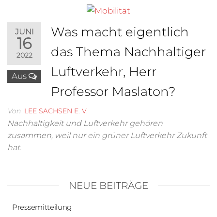
Was macht eigentlich
JUNI
16
das Thema Nachhaltiger
2022
Luftverkehr, Herr
Aus
Professor Maslaton?
Von
LEE SACHSEN E. V.
Nachhaltigkeit und Luftverkehr gehören
zusammen, weil nur ein grüner Luftverkehr Zukunft
hat.
NEUE BEITRÄGE
Pressemitteilung