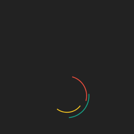
noch im Ideen-, Forschungs- oder frühen
Planungsstadium. Nur ein kleiner Anteil ist
tatsächlich im industriellen Betrieb oder steht kurz
vor der Inbetriebnahme. Hinzu kommt, dass diese
Anlagen auf große Mengen sehr günstiger
erneuerbarer Energie angewiesen sind und damit
unmittelbar mit anderen Anwendungen konkurrieren
– insbesondere mit der Elektrifizierung von
Industrie, Wärme und Verkehr.
Europa: regulatorisch ambitioniert, industriell
begrenzt
Europa nimmt regulatorisch eine Vorreiterrolle ein,
etwa durch verbindliche Beimischungsquoten.
Industriell zeigt sich jedoch ein deutlich
nüchterneres Bild. Viele europäische Vorhaben sind
Forschungs- oder Pilotanlagen. Große